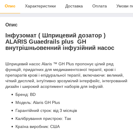
Опис
Характеристики
Доставка
Оплата
Умови п
Опис
Інфузомат ( Шприцевий дозатор )
ALARIS Guaedrails plus GH
внутрішньовенний інфузійний насос
Шприцевий насос Alaris ™ GH Plus пропонує цілий ряд
функцій, придатних для медикаментозної терапії, крові і
препаратів крові і епідуральної терапії, включаючи: великий,
чіткий дисплей, інтуїтивно зрозумілий інтерфейс, інтегрований
дизайн і широкий асортимент наборів для інфузій.
Бренд: BD
Модель: Alaris GH Plus
Гарантійний строк: від 3 місяців
Калібрування пристрою: Так
Країна виробник: США