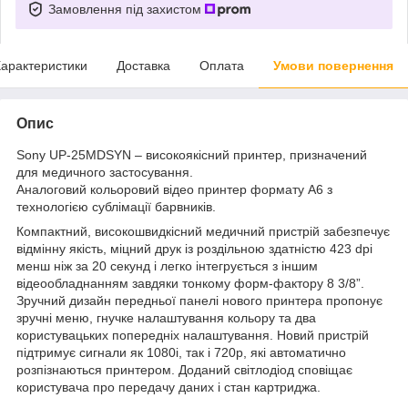
Замовлення під захистом
арактеристики
Доставка
Оплата
Умови повернення
Опис
Sony UP-25MDSYN – високоякісний принтер, призначений
для медичного застосування.
Аналоговий кольоровий відео принтер формату А6 з
технологією сублімації барвників.
Компактний, високошвидкісний медичний пристрій забезпечує
відмінну якість, міцний друк із роздільною здатністю 423 dpi
менш ніж за 20 секунд і легко інтегрується з іншим
відеообладнанням завдяки тонкому форм-фактору 8 3/8”.
Зручний дизайн передньої панелі нового принтера пропонує
зручні меню, гнучке налаштування кольору та два
користувацьких попередніх налаштування. Новий пристрій
підтримує сигнали як 1080i, так і 720p, які автоматично
розпізнаються принтером. Доданий світлодіод сповіщає
користувача про передачу даних і стан картриджа.