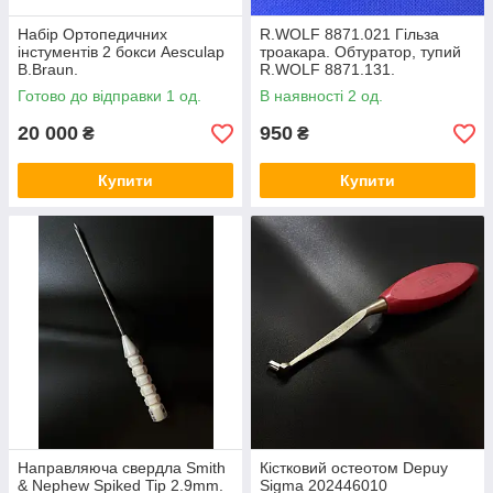
Набір Ортопедичних
R.WOLF 8871.021 Гільза
інстументів 2 бокси Aesculap
троакара. Обтуратор, тупий
B.Braun.
R.WOLF 8871.131.
Готово до відправки 1 од.
В наявності 2 од.
20 000
950
₴
₴
Купити
Купити
Направляюча свердла Smith
Кістковий остеотом Depuy
& Nephew Spiked Tip 2.9mm.
Sigma 202446010